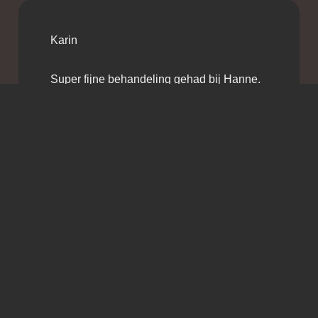
Karin
Super fijne behandeling gehad bij Hanne.
Ze vroeg naar mijn wensen en was erg
professioneel. Een heerlijk ontspannen
uurtje gehad.
Behandeld door Hanne
Samantha