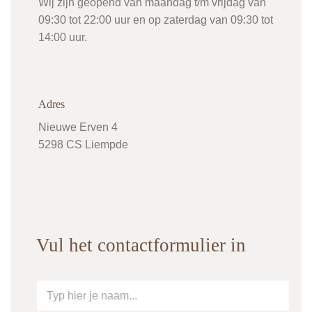
Wij zijn geopend van maandag t/m vrijdag van
09:30 tot 22:00 uur en op zaterdag van 09:30 tot
14:00 uur.
Adres
Nieuwe Erven 4
5298 CS Liempde
Vul het contactformulier in
N
a