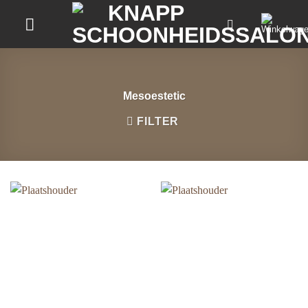
Ga
naar
inhoud
Mesoestetic
FILTER