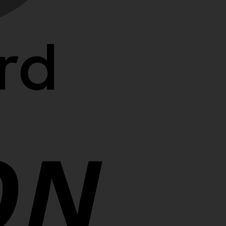
Cash
On
Delivery