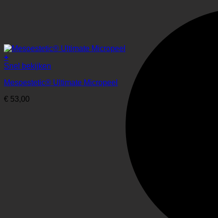
+
Snel bekijken
Mesoestetic® Ultimate Micropeel
€
53,00