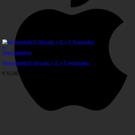
+
Snel bekijken
Mesoestetic® Glycolic + E + F Ampoules
€
53,00