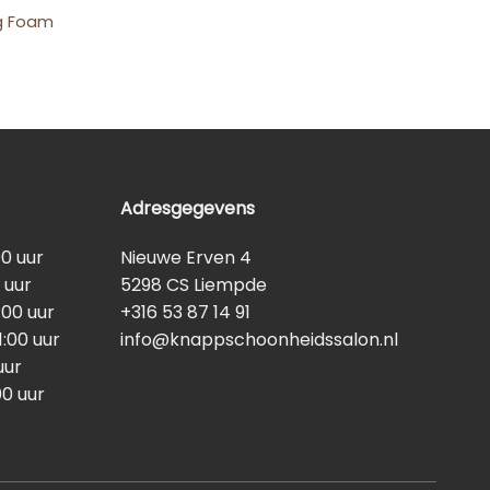
ng Foam
Adresgegevens
00 uur
Nieuwe Erven 4
 uur
5298 CS Liempde
:00 uur
+316 53 87 14 91
1:00 uur
info@knappschoonheidssalon.nl
uur
00 uur