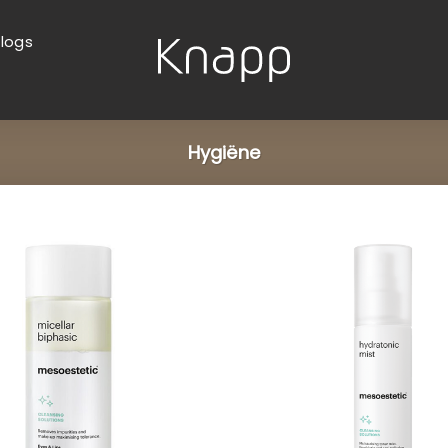
logs
Hygiëne