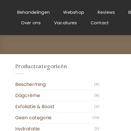
Ga
naar
Behandelingen
Webshop
Reviews
B
inhoud
Over ons
Vacatures
Contact
Productcategorieën
Bescherming
(8)
Dagcrème
(8)
Exfoliatie & Boost
(6)
Geen categorie
(24)
Hydratatie
(5)