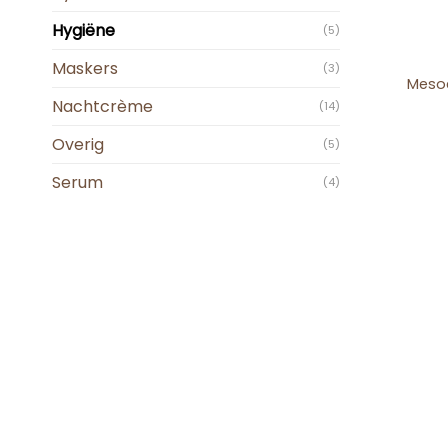
Hygiëne
(5)
+
Maskers
(3)
Mesoe
Nachtcrème
(14)
Overig
(5)
Serum
(4)
+