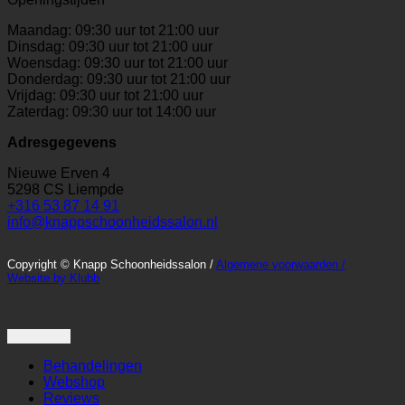
Maandag: 09:30 uur tot 21:00 uur
Dinsdag: 09:30 uur tot 21:00 uur
Woensdag: 09:30 uur tot 21:00 uur
Donderdag: 09:30 uur tot 21:00 uur
Vrijdag: 09:30 uur tot 21:00 uur
Zaterdag: 09:30 uur tot 14:00 uur
Adresgegevens
Nieuwe Erven 4
5298 CS Liempde
+316 53 87 14 91
info@knappschoonheidssalon.nl
Copyright © Knapp Schoonheidssalon /
Algemene voorwaarden /
Website by Klubb
Behandelingen
Webshop
Reviews