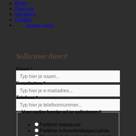
Blogs
Over ons
Vacatures
Contact
Afspraak maken
Solliciteer direct!
Naam
*
E-mailadres
*
Telefoon
*
CV
Voor welke functie wil je solliciteren
*
en
Naam
Parttime masseuse
Parttime schoonheidsspecialiste