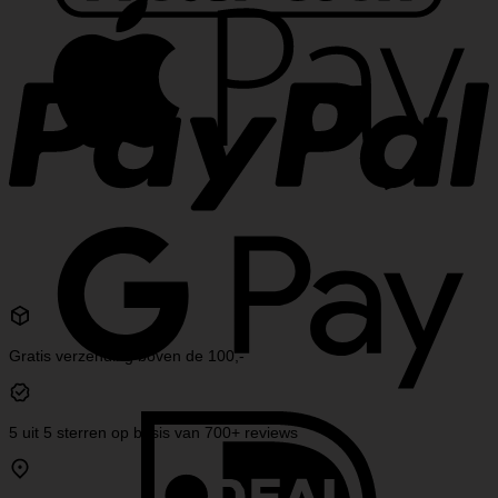
Pay
P
Goo
Pay
Gratis verzending boven de 100,-
IDea
5 uit 5 sterren op basis van 700+ reviews