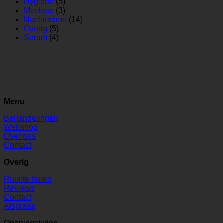
Hygiëne
(5)
Maskers
(3)
Nachtcrème
(14)
Overig
(5)
Serum
(4)
Menu
Behandelingen
Webshop
Over ons
Contact
Overig
Ruimte huren
Reviews
Contact
Afspraak
Openingstijden