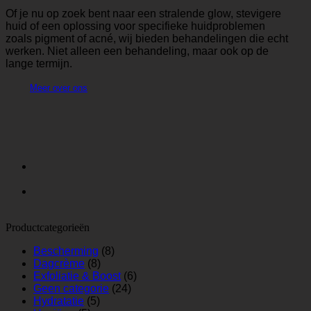
Of je nu op zoek bent naar een stralende glow, stevigere
huid of een oplossing voor specifieke huidproblemen
zoals pigment of acné, wij bieden behandelingen die echt
werken. Niet alleen een behandeling, maar ook op de
lange termijn.
Meer over ons
Productcategorieën
Bescherming
(8)
Dagcrème
(8)
Exfoliatie & Boost
(6)
Geen categorie
(24)
Hydratatie
(5)