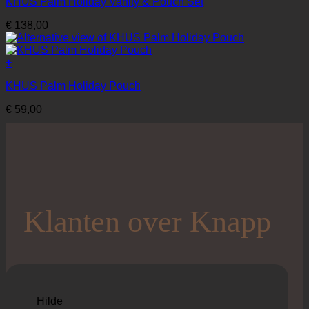
KHUS Palm Holiday Vanity & Pouch Set
€
138,00
+
KHUS Palm Holiday Pouch
€
59,00
Klanten over Knapp
Hilde