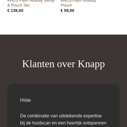
KHUS Palm Holiday Vanity
KHUS Palm Holiday
& Pouch Set
Pouch
€
138,00
€
59,00
Klanten over Knapp
Hilde
De combinatie van uitstekende expertise
bij de huidscan en een heerlijk ontspannen