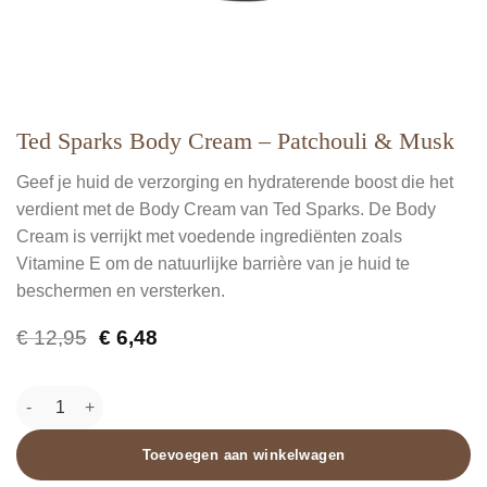
Ted Sparks Body Cream – Patchouli & Musk
Geef je huid de verzorging en hydraterende boost die het
verdient met de Body Cream van Ted Sparks. De Body
Cream is verrijkt met voedende ingrediënten zoals
Vitamine E om de natuurlijke barrière van je huid te
beschermen en versterken.
Oorspronkelijke
Huidige
€
12,95
€
6,48
prijs
prijs
was:
is:
€ 12,95.
€ 6,48.
Ted Sparks Body Cream - Patchouli & Musk aantal
Toevoegen aan winkelwagen