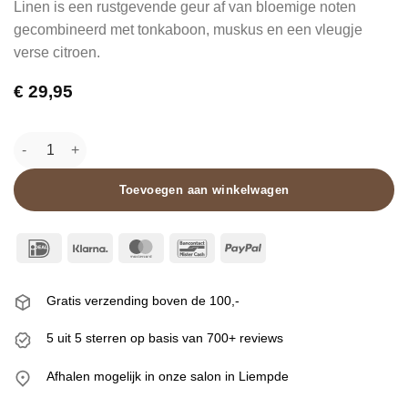
Linen is een rustgevende geur af van bloemige noten
gecombineerd met tonkaboon, muskus en een vleugje
verse citroen.
€
29,95
Ted Sparks Candle & Diffuser Gift Set - Fresh Linen aantal
Toevoegen aan winkelwagen
IDeal
Klarna
MasterCard
Bancontact
PayPal
Gratis verzending boven de 100,-
5 uit 5 sterren op basis van 700+ reviews
Afhalen mogelijk in onze salon in Liempde